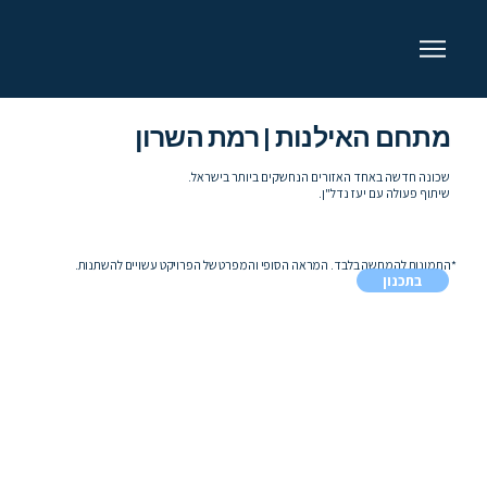
מתחם האילנות | רמת השרון
שכונה חדשה באחד האזורים הנחשקים ביותר בישראל.
שיתוף פעולה עם יעז נדל"ן.
*התמונות להמחשה בלבד. המראה הסופי והמפרט של הפרויקט עשויים להשתנות.
בתכנון