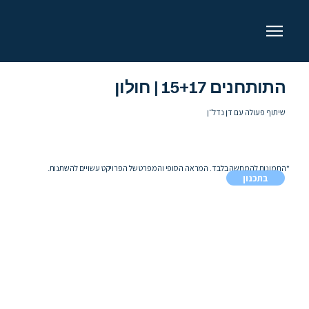
התותחנים 15+17 | חולון
שיתוף פעולה עם דן נדל״ן
*התמונות להמחשה בלבד. המראה הסופי והמפרט של הפרויקט עשויים להשתנות.
בתכנון